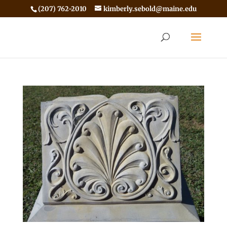
(207) 762-2010
kimberly.sebold@maine.edu